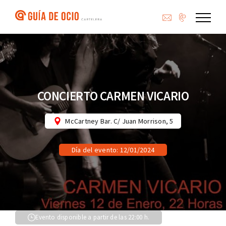
Saltar
al
contenido
CONCIERTO CARMEN VICARIO
McCartney Bar. C/ Juan Morrison, 5
Día del evento: 12/01/2024
Evento disponible a partir de las 22:00 h.