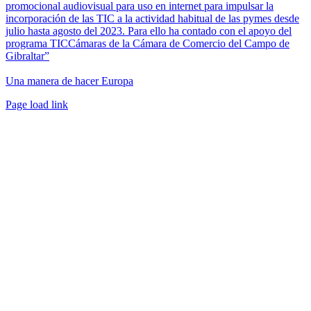
promocional audiovisual para uso en internet para impulsar la
incorporación de las TIC a la actividad habitual de las pymes desde
julio hasta agosto del 2023. Para ello ha contado con el apoyo del
programa TICCámaras de la Cámara de Comercio del Campo de
Gibraltar”
Una manera de hacer Europa
Facebook
Twitter
Instagram
Pinterest
Page load link
Ir
a
Arriba