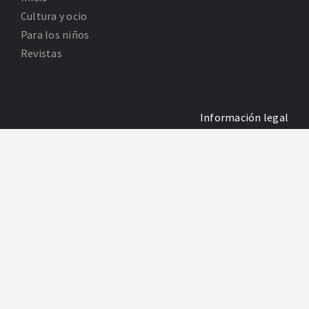
Cultura y ocio
Para los niños
Revistas
Información legal
Política de Privacidad
Poltica de Cookies
Desarrollo: Agencia Adhoc