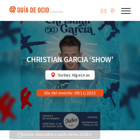
Saltar
al
contenido
CHRISTIAN GARCIA ‘SHOW’
Sixties Algeciras
Día del evento: 09/11/2023
Evento disponible a partir de las 22:00 h.