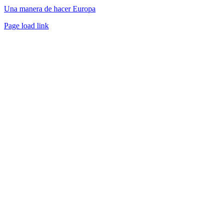
Una manera de hacer Europa
Facebook
Twitter
Instagram
Pinterest
Page load link
Ir
a
Arriba