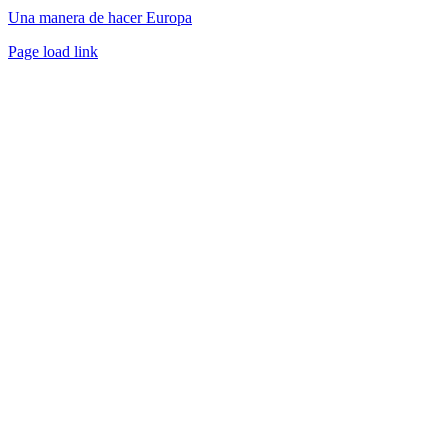
Una manera de hacer Europa
Facebook
Twitter
Instagram
Pinterest
Page load link
Ir
a
Arriba