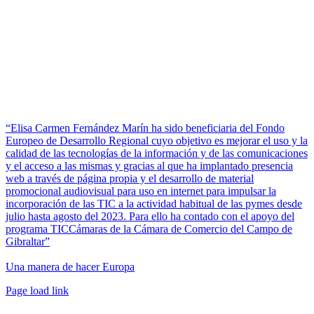
“Elisa Carmen Fernández Marín ha sido beneficiaria del Fondo
Europeo de Desarrollo Regional cuyo objetivo es mejorar el uso y la
calidad de las tecnologías de la información y de las comunicaciones
y el acceso a las mismas y gracias al que ha implantado presencia
web a través de página propia y el desarrollo de material
promocional audiovisual para uso en internet para impulsar la
incorporación de las TIC a la actividad habitual de las pymes desde
julio hasta agosto del 2023. Para ello ha contado con el apoyo del
programa TICCámaras de la Cámara de Comercio del Campo de
Gibraltar”
Una manera de hacer Europa
Facebook
Twitter
Instagram
Pinterest
Page load link
Ir