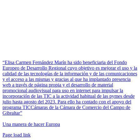
“Elisa Carmen Fernández Marín ha sido beneficiaria del Fondo
Europeo de Desarrollo Regional cuyo objetivo es mejorar el uso y la
calidad de las tecnologías de la información y de las comunicaciones
y el acceso a las mismas y gracias al que ha implantado presencia
web a través de página propia y el desarrollo de material
promocional audiovisual para uso en internet para impulsar la
incorporación de las TIC a la actividad habitual de las pymes desde
julio hasta agosto del 2023. Para ello ha contado con el apoyo del
programa TICCámaras de la Cámara de Comercio del Campo de
Gibraltar”
Una manera de hacer Europa
Facebook
Twitter
Instagram
Pinterest
Page load link