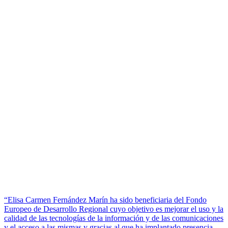
“Elisa Carmen Fernández Marín ha sido beneficiaria del Fondo
Europeo de Desarrollo Regional cuyo objetivo es mejorar el uso y la
calidad de las tecnologías de la información y de las comunicaciones
y el acceso a las mismas y gracias al que ha implantado presencia