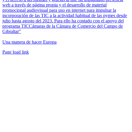
web a través de página propia y el desarrollo de material
promocional audiovisual para uso en internet para impulsar la
incorporación de las TIC a la actividad habitual de las pymes desde
julio hasta agosto del 2023. Para ello ha contado con el apoyo del
programa TICCámaras de la Cámara de Comercio del Campo de
Gibraltar”
Una manera de hacer Europa
Facebook
Twitter
Instagram
Pinterest
Page load link
Ir
a
Arriba