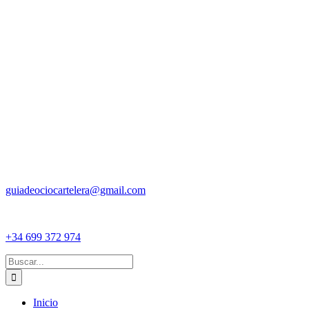
guiadeociocartelera@gmail.com
+34 699 372 974
Buscar:
Inicio