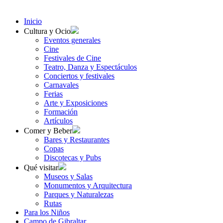
Inicio
Cultura y Ocio
Eventos generales
Cine
Festivales de Cine
Teatro, Danza y Espectáculos
Conciertos y festivales
Carnavales
Ferias
Arte y Exposiciones
Formación
Artículos
Comer y Beber
Bares y Restaurantes
Copas
Discotecas y Pubs
Qué visitar
Museos y Salas
Monumentos y Arquitectura
Parques y Naturalezas
Rutas
Para los Niños
Campo de Gibraltar