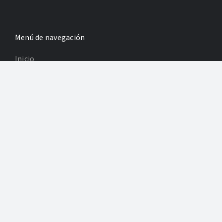
Menú de navegación
Inicio
Cultura y ocio
Para los niños
Revistas
Información legal
Política de Privacidad
Poltica de Cookies
Desarrollo: Agencia Adhoc