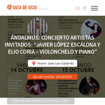
Saltar
al
contenido
ÁNDALMUS: CONCIERTO ARTISTAS
INVITADOS: “JAVIER LÓPEZ ESCALONA Y
ELIO CORIA – VIOLONCHELO Y PIANO”
Teatro Juan Luis Galiardo
Día del evento: 14/10/2023
Evento disponible a partir de las 22:00 h