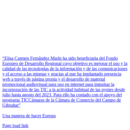
“Elisa Carmen Fernández Marín ha sido beneficiaria del Fondo
Europeo de Desarrollo Regional cuyo objetivo es mejorar el uso y la
calidad de las tecnologías de la información y de las comunicaciones
y el acceso a las mismas y gracias al que ha implantado presencia
web a través de página propia y el desarrollo de material
promocional audiovisual para uso en internet para impulsar la
incorporación de las TIC a la actividad habitual de las pymes desde
julio hasta agosto del 2023. Para ello ha contado con el apoyo del
programa TICCámaras de la Cámara de Comercio del Campo de
Gibraltar”
Una manera de hacer Europa
Facebook
Twitter
Instagram
Pinterest
Page load link