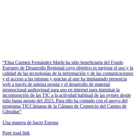
“Elisa Carmen Fernández Marín ha sido beneficiaria del Fondo
Europeo de Desarrollo Regional cuyo objetivo es mejorar el uso y la
calidad de las tecnologías de la información y de las comunicaciones
y el acceso a las mismas y gracias al que ha implantado presencia
web a través de página propia y el desarrollo de material
promocional audiovisual para uso en internet para impulsar la
incorporación de las TIC a la actividad habitual de las pymes desde
julio hasta agosto del 2023. Para ello ha contado con el apoyo del
programa TICCámaras de la Cámara de Comercio del Campo de
Gibraltar”
Una manera de hacer Europa
Facebook
Twitter
Instagram
Pinterest
Page load link