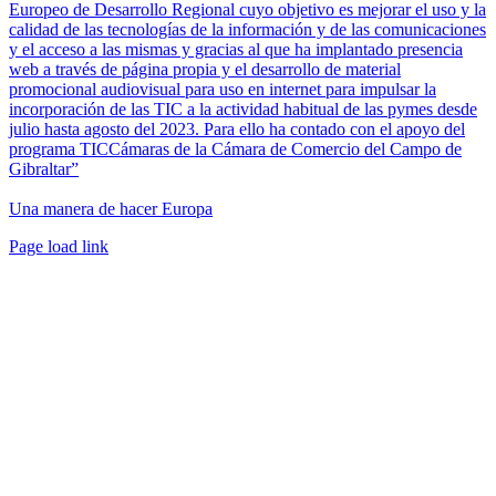
Europeo de Desarrollo Regional cuyo objetivo es mejorar el uso y la
calidad de las tecnologías de la información y de las comunicaciones
y el acceso a las mismas y gracias al que ha implantado presencia
web a través de página propia y el desarrollo de material
promocional audiovisual para uso en internet para impulsar la
incorporación de las TIC a la actividad habitual de las pymes desde
julio hasta agosto del 2023. Para ello ha contado con el apoyo del
programa TICCámaras de la Cámara de Comercio del Campo de
Gibraltar”
Una manera de hacer Europa
Facebook
Twitter
Instagram
Pinterest
Page load link
Ir
a
Arriba