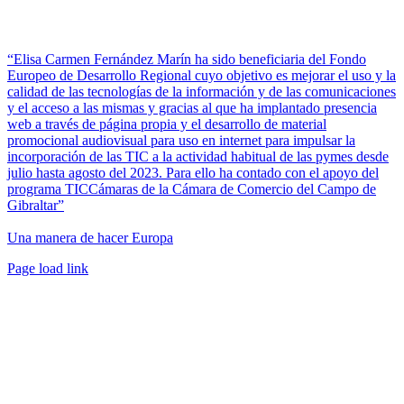
“Elisa Carmen Fernández Marín ha sido beneficiaria del Fondo
Europeo de Desarrollo Regional cuyo objetivo es mejorar el uso y la
calidad de las tecnologías de la información y de las comunicaciones
y el acceso a las mismas y gracias al que ha implantado presencia
web a través de página propia y el desarrollo de material
promocional audiovisual para uso en internet para impulsar la
incorporación de las TIC a la actividad habitual de las pymes desde
julio hasta agosto del 2023. Para ello ha contado con el apoyo del
programa TICCámaras de la Cámara de Comercio del Campo de
Gibraltar”
Una manera de hacer Europa
Facebook
Twitter
Instagram
Pinterest
Page load link
Ir
a
Arriba