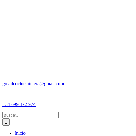
guiadeociocartelera@gmail.com
+34 699 372 974
Buscar:
Inicio