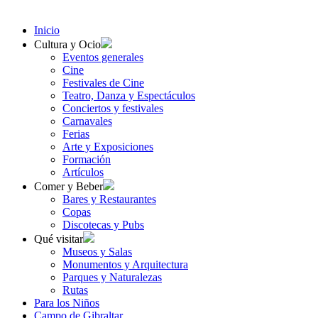
Inicio
Cultura y Ocio
Eventos generales
Cine
Festivales de Cine
Teatro, Danza y Espectáculos
Conciertos y festivales
Carnavales
Ferias
Arte y Exposiciones
Formación
Artículos
Comer y Beber
Bares y Restaurantes
Copas
Discotecas y Pubs
Qué visitar
Museos y Salas
Monumentos y Arquitectura
Parques y Naturalezas
Rutas
Para los Niños
Campo de Gibraltar