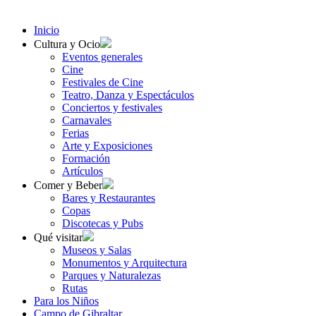
Inicio
Cultura y Ocio
Eventos generales
Cine
Festivales de Cine
Teatro, Danza y Espectáculos
Conciertos y festivales
Carnavales
Ferias
Arte y Exposiciones
Formación
Artículos
Comer y Beber
Bares y Restaurantes
Copas
Discotecas y Pubs
Qué visitar
Museos y Salas
Monumentos y Arquitectura
Parques y Naturalezas
Rutas
Para los Niños
Campo de Gibraltar