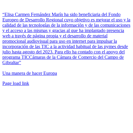
“Elisa Carmen Fernández Marín ha sido beneficiaria del Fondo
Europeo de Desarrollo Regional cuyo objetivo es mejorar el uso y la
calidad de las tecnologías de la información y de las comunicaciones
y el acceso a las mismas y gracias al que ha implantado presencia
web a través de página propia y el desarrollo de material
promocional audiovisual para uso en internet para impulsar la
incorporación de las TIC a la actividad habitual de las pymes desde
julio hasta agosto del 2023. Para ello ha contado con el apoyo del
programa TICCámaras de la Cámara de Comercio del Campo de
Gibraltar”
Una manera de hacer Europa
Facebook
Twitter
Instagram
Pinterest
Page load link
Ir
a
Arriba