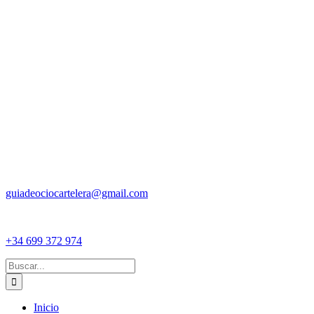
guiadeociocartelera@gmail.com
+34 699 372 974
Buscar:
Inicio