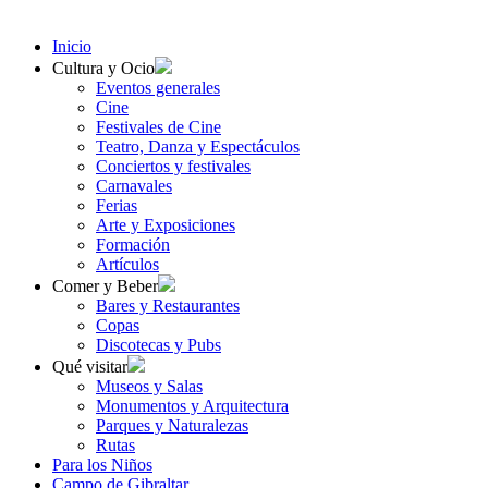
Inicio
Cultura y Ocio
Eventos generales
Cine
Festivales de Cine
Teatro, Danza y Espectáculos
Conciertos y festivales
Carnavales
Ferias
Arte y Exposiciones
Formación
Artículos
Comer y Beber
Bares y Restaurantes
Copas
Discotecas y Pubs
Qué visitar
Museos y Salas
Monumentos y Arquitectura
Parques y Naturalezas
Rutas
Para los Niños
Campo de Gibraltar