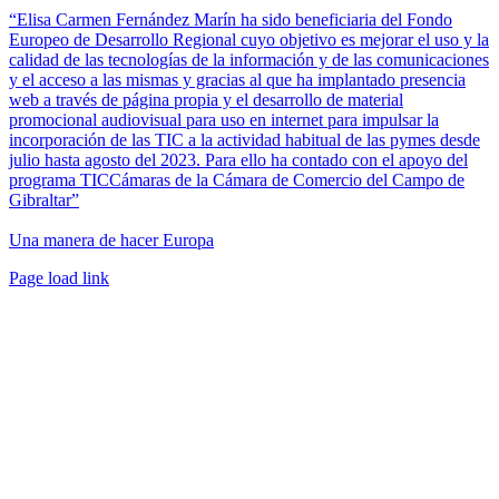
“Elisa Carmen Fernández Marín ha sido beneficiaria del Fondo
Europeo de Desarrollo Regional cuyo objetivo es mejorar el uso y la
calidad de las tecnologías de la información y de las comunicaciones
y el acceso a las mismas y gracias al que ha implantado presencia
web a través de página propia y el desarrollo de material
promocional audiovisual para uso en internet para impulsar la
incorporación de las TIC a la actividad habitual de las pymes desde
julio hasta agosto del 2023. Para ello ha contado con el apoyo del
programa TICCámaras de la Cámara de Comercio del Campo de
Gibraltar”
Una manera de hacer Europa
Facebook
Twitter
Instagram
Pinterest
Page load link
Ir
a
Arriba