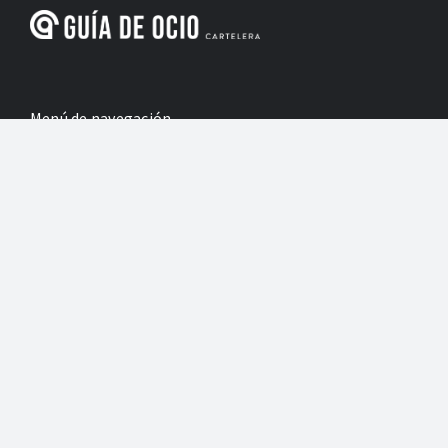
Menú de navegación
Inicio
Cultura y ocio
Para los niños
Revistas
Información legal
Política de Privacidad
Poltica de Cookies
Desarrollo: Agencia Adhoc